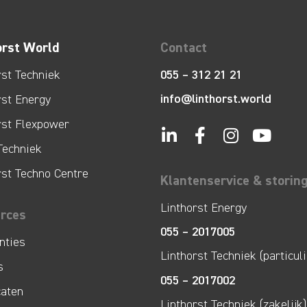
orst World
Contact
rst Techniek
055 – 312 21 21
info@linthorst.world
rst Energy
rst Flexpower
Techniek
rst Techno Centre
Klantenservice & storin
Linthorst Energy
rces
055 – 2017005
nties
Linthorst Techniek (particuli
s
055 – 2017002
caten
Linthorst Techniek (zakelijk)