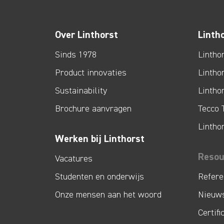
Over Linthorst
Linth
Sinds 1978
Lintho
Product innovaties
Lintho
Sustainability
Lintho
Brochure aanvragen
Tecco 
Lintho
Werken bij Linthorst
Resou
Vacatures
Studenten en onderwijs
Refere
Onze mensen aan het woord
Nieuw
Certifi