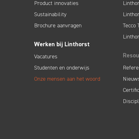
Product innovaties
Lintho
Sustainability
Lintho
Brochure aanvragen
Tecco 
Lintho
Werken bij Linthorst
Resou
Vacatures
Studenten en onderwijs
Refere
Onze mensen aan het woord
Nieuw
Certifi
Discip