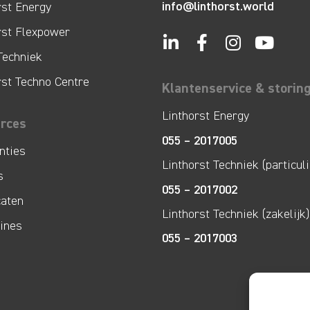
info@linthorst.world
rst Energy
rst Flexpower
Techniek
rst Techno Centre
Klantenservice & storin
Linthorst Energy
rces
055 – 2017005
nties
Linthorst Techniek (particuli
s
055 – 2017002
caten
Linthorst Techniek (zakelijk)
lines
055 – 2017003