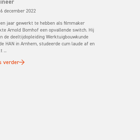
ineer
6 december 2022
ien jaar gewerkt te hebben als filmmaker
te Arnold Bomhof een opvallende switch. Hij
n de deeltijdopleiding Werktuigbouwkunde
de HAN in Arnhem, studeerde cum laude af en
 ...
s verder