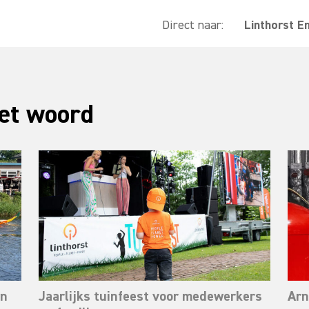
Direct naar:
Linthorst E
et woord
rn
Jaarlijks tuinfeest voor medewerkers
Arn