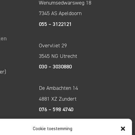
Wenumsedwarsweg 18
7345 AS Apeldoorn
055 – 3122121
gen
Overvliet 29
3545 NG Utrecht
030 – 3030880
er)
De Ambachten 14
4881 XZ Zundert
076 – 598 4740
Cookie toestemming
Tecco Techniek