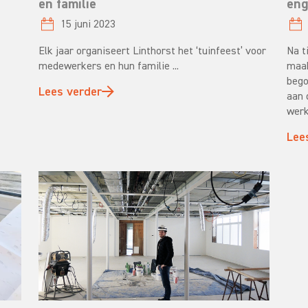
en familie
eng
15 juni 2023
Elk jaar organiseert Linthorst het ‘tuinfeest’ voor
Na t
medewerkers en hun familie ...
maak
bego
Lees verder
aan 
werkt
Lee