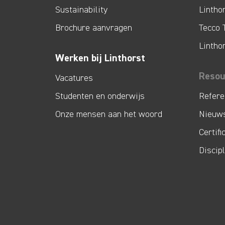
Sustainability
Lintho
Brochure aanvragen
Tecco 
Lintho
Werken bij Linthorst
Resou
Vacatures
Studenten en onderwijs
Refere
Onze mensen aan het woord
Nieuw
Certifi
Discip