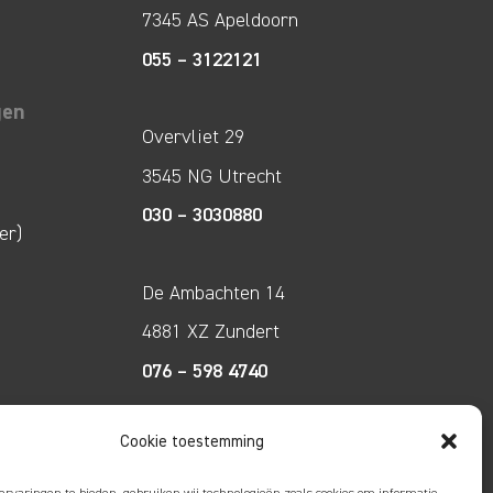
7345 AS Apeldoorn
055 – 3122121
gen
Overvliet 29
3545 NG Utrecht
030 – 3030880
er)
De Ambachten 14
4881 XZ Zundert
076 – 598 4740
Cookie toestemming
Tecco Techniek
Kleine Breinder 2