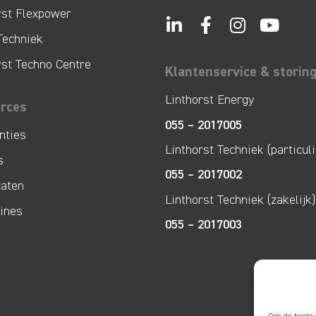
rst Flexpower
Techniek
rst Techno Centre
Klantenservice & storin
Linthorst Energy
rces
055 – 2017005
nties
Linthorst Techniek (particuli
s
055 – 2017002
caten
Linthorst Techniek (zakelijk)
lines
055 – 2017003