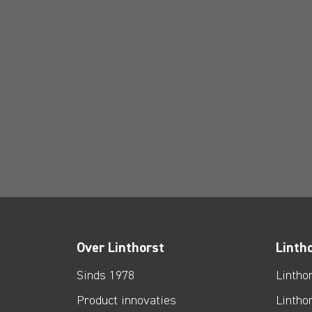
Over Linthorst
Linth
Sinds 1978
Lintho
Product innovaties
Lintho