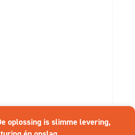
Netcongestie vraagt om integrale
egie