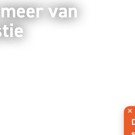
 meer van
tie
r