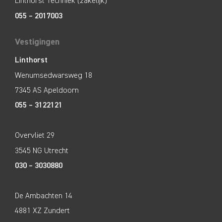
Linthorst Techniek (zakelijk)
055 – 2017003
Vestigingen
Linthorst
Wenumsedwarsweg 18
7345 AS Apeldoorn
055 – 3122121
Overvliet 29
3545 NG Utrecht
030 – 3030880
De Ambachten 14
4881 XZ Zundert