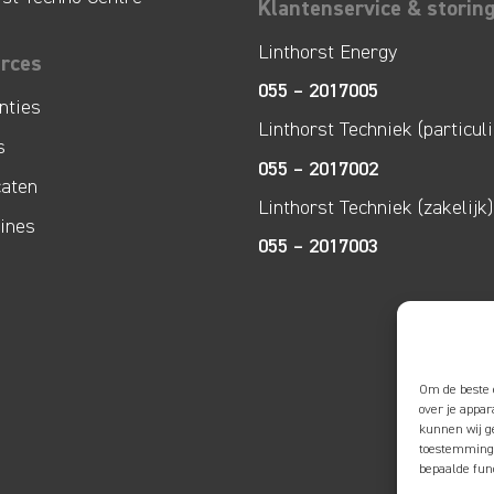
Klantenservice & storin
Linthorst Energy
rces
055 – 2017005
nties
Linthorst Techniek (particuli
s
055 – 2017002
caten
Linthorst Techniek (zakelijk)
lines
055 – 2017003
Om de beste 
over je appa
kunnen wij ge
toestemming 
bepaalde fun