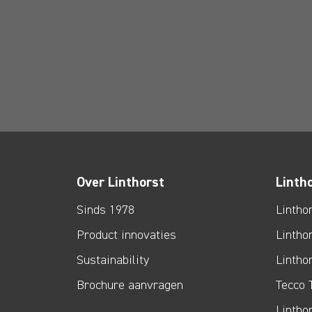
Over Linthorst
Linth
Sinds 1978
Lintho
Product innovaties
Lintho
Sustainability
Lintho
Brochure aanvragen
Tecco 
Lintho