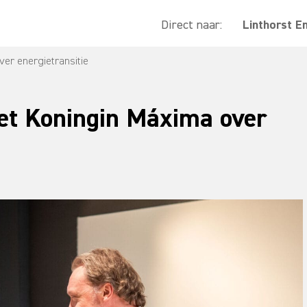
Direct naar:
Linthorst E
ver energietransitie
met Koningin Máxima over