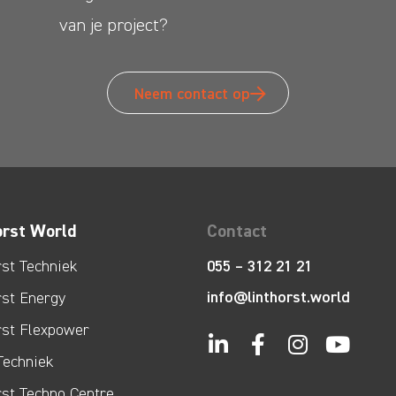
van je project?
Neem contact op
orst World
Contact
rst Techniek
055 – 312 21 21
info@linthorst.world
rst Energy
rst Flexpower
Techniek
rst Techno Centre