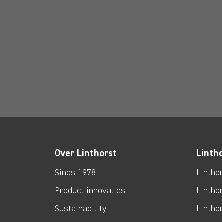
Over Linthorst
Linth
Sinds 1978
Lintho
Product innovaties
Lintho
Sustainability
Lintho