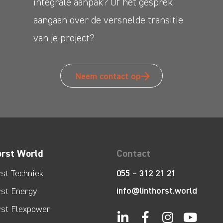
integrale aanpak? Of het gesprek
aangaan over de versnelde transitie
van je project?
Neem contact op
orst World
Contact
rst Techniek
055 – 312 21 21
info@linthorst.world
rst Energy
rst Flexpower