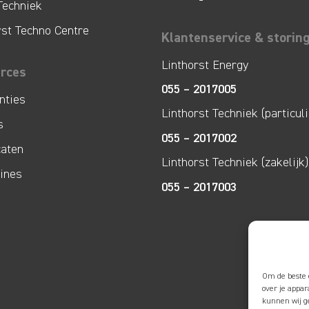
Techniek
rst Techno Centre
Klantenservice & storin
Linthorst Energy
rces
055 – 2017005
nties
Linthorst Techniek (particuli
s
055 – 2017002
caten
Linthorst Techniek (zakelijk)
lines
055 – 2017003
Om de beste 
over je appa
kunnen wij ge