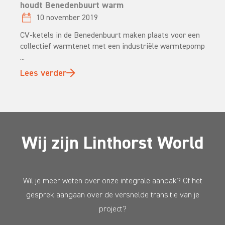
houdt Benedenbuurt warm
10 november 2019
CV-ketels in de Benedenbuurt maken plaats voor een
collectief warmtenet met een industriële warmtepomp
...
Lees verder
Wij zijn Linthorst World
Wil je meer weten over onze integrale aanpak? Of het
gesprek aangaan over de versnelde transitie van je
project?