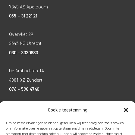
7345 AS Apeldoorn
055 – 3122121
Overvliet 29
3545 NG Utrecht
030 – 3030880
De Ambachten 14
4881 XZ Zundert
076 – 598 4740
Tecco Techniek
Cookie toestemming
Kleine Breinder 2
Om de beste ervaringen te bieden, gebruiken wij technologieën zoals cookies
6365 ET Schinnen
om informatie over je apparaat op te slaan en/of te raadplegen. Door in te
stemmen met deze technologieën kunnen wij gegevens zoals surfgedrag of
046 – 4752585