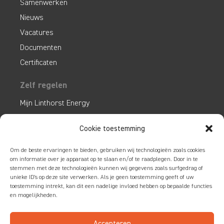
Samenwerken
Nieuws
Vacatures
Documenten
Certificaten
Zelf regelen
Mijn Linthorst Energy
Klantenservice
Cookie toestemming
Veelgestelde vragen
Om de beste ervaringen te bieden, gebruiken wij technologieën zoals cookies
Service & contact
om informatie over je apparaat op te slaan en/of te raadplegen. Door in te
stemmen met deze technologieën kunnen wij gegevens zoals surfgedrag of
Bel
055 – 2017005
unieke ID's op deze site verwerken. Als je geen toestemming geeft of uw
toestemming intrekt, kan dit een nadelige invloed hebben op bepaalde functies
en mogelijkheden.
Accepteren