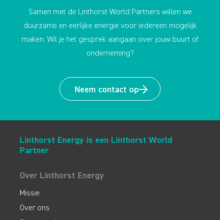
Samen met de Linthorst World Partners willen we
duurzame en eerlijke energie voor iedereen mogelijk
maken. Wil je het gesprek aangaan over jouw buurt of
onderneming?
Neem contact op
Linthorst Energy is een Linthorst World
Partner
Over Linthorst Energy
Missie
Over ons