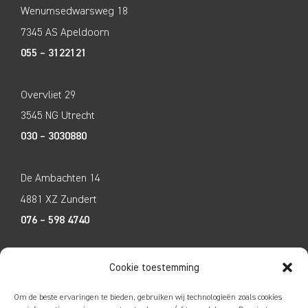
Wenumsedwarsweg 18
7345 AS Apeldoorn
055 – 3122121
Overvliet 29
3545 NG Utrecht
030 – 3030880
De Ambachten 14
4881 XZ Zundert
076 – 598 4740
Tecco Techniek
Cookie toestemming
Kleine Breinder 2
Om de beste ervaringen te bieden, gebruiken wij technologieën zoals cookies
6365 ET Schinnen