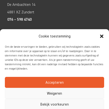
De Ambachten 14
4881 XZ Zundert
076 – 598 4740
Tecco Techniek
Cookie toestemming
Kleine Breinder 2
Om de beste ervaringen te bieden, gebruiken wij technologieën zoals cookies
6365 ET Schinnen
om informatie over je apparaat op te slaan en/of te raadplegen. Door in te
stemmen met deze technologieën kunnen wij gegevens zoals surfgedrag of
046 – 4752585
unieke ID's op deze site verwerken. Als je geen toestemming geeft of uw
toestemming intrekt, kan dit een nadelige invloed hebben op bepaalde functies
en mogelijkheden.
Accepteren
Colofon
|
Privacy
|
Disclaimer
Weigeren
Bekijk voorkeuren