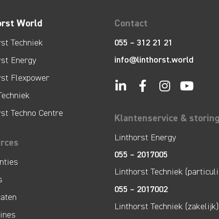
orst World
Contact
rst Techniek
055 – 312 21 21
info@linthorst.world
rst Energy
rst Flexpower
Techniek
rst Techno Centre
Klantenservice & storin
Linthorst Energy
rces
055 – 2017005
nties
Linthorst Techniek (particuli
s
055 – 2017002
caten
Linthorst Techniek (zakelijk)
lines