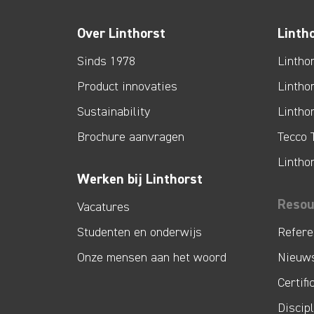
Over Linthorst
Linth
Sinds 1978
Lintho
Product innovaties
Lintho
Sustainability
Lintho
Brochure aanvragen
Tecco 
Lintho
Werken bij Linthorst
Resou
Vacatures
Studenten en onderwijs
Refere
Onze mensen aan het woord
Nieuw
Certifi
Discip