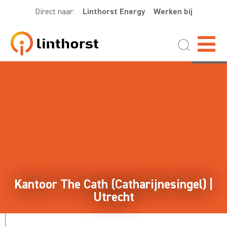
Direct naar:
Linthorst Energy
Werken bij
Kantoor The Cath (Catharijnesingel) |
Utrecht