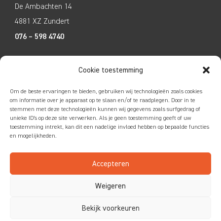
De Ambachten 14
4881 XZ Zundert
076 – 598 4740
Tecco Techniek
Cookie toestemming
Kleine Breinder 2
Om de beste ervaringen te bieden, gebruiken wij technologieën zoals cookies
6365 ET Schinnen
om informatie over je apparaat op te slaan en/of te raadplegen. Door in te
stemmen met deze technologieën kunnen wij gegevens zoals surfgedrag of
046 – 4752585
unieke ID's op deze site verwerken. Als je geen toestemming geeft of uw
toestemming intrekt, kan dit een nadelige invloed hebben op bepaalde functies
en mogelijkheden.
Accepteren
Colofon
|
Privacy
|
Disclaimer
Weigeren
Bekijk voorkeuren