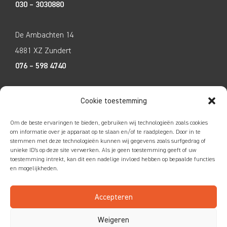
030 – 3030880
De Ambachten 14
4881 XZ Zundert
076 – 598 4740
Tecco Techniek
Cookie toestemming
Kleine Breinder 2
Om de beste ervaringen te bieden, gebruiken wij technologieën zoals cookies
6365 ET Schinnen
om informatie over je apparaat op te slaan en/of te raadplegen. Door in te
stemmen met deze technologieën kunnen wij gegevens zoals surfgedrag of
046 – 4752585
unieke ID's op deze site verwerken. Als je geen toestemming geeft of uw
toestemming intrekt, kan dit een nadelige invloed hebben op bepaalde functies
en mogelijkheden.
Accepteren
Colofon
|
Privacy
|
Disclaimer
Weigeren