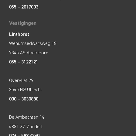
055 – 2017003
Vestigingen
Linthorst
Wenumsedwarsweg 18
7345 AS Apeldoorn
055 – 3122121
Overvliet 29
3545 NG Utrecht
030 – 3030880
De Ambachten 14
4881 XZ Zundert
076 – 598 4740