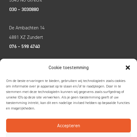
030 – 3030880
De Ambachten 14
4881 XZ Zundert
076 – 598 4740
Tecco Techniek
Cookie toestemming
Kleine Breinder 2
Om de beste ervaringen te bieden, gebruiken wij technologieën zoals cookies
6365 ET Schinnen
om informatie over je apparaat op te slaan en/of te raadplegen. Door in te
stemmen met deze technologieën kunnen wij gegevens zoals surfgedrag of
046 – 4752585
unieke ID's op deze site verwerken. Als je geen toestemming geeft of uw
toestemming intrekt, kan dit een nadelige invloed hebben op bepaalde functies
en mogelijkheden.
Accepteren