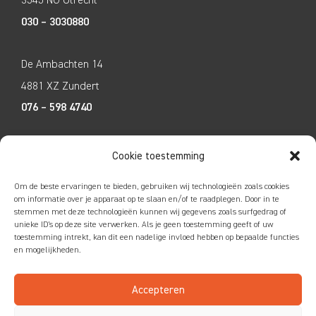
030 – 3030880
De Ambachten 14
4881 XZ Zundert
076 – 598 4740
Tecco Techniek
Cookie toestemming
Kleine Breinder 2
Om de beste ervaringen te bieden, gebruiken wij technologieën zoals cookies
6365 ET Schinnen
om informatie over je apparaat op te slaan en/of te raadplegen. Door in te
stemmen met deze technologieën kunnen wij gegevens zoals surfgedrag of
046 – 4752585
unieke ID's op deze site verwerken. Als je geen toestemming geeft of uw
toestemming intrekt, kan dit een nadelige invloed hebben op bepaalde functies
en mogelijkheden.
Accepteren