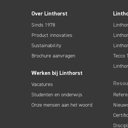
Over Linthorst
Linth
Sinds 1978
Lintho
Product innovaties
Lintho
Sustainability
Lintho
Brochure aanvragen
Tecco 
Lintho
Werken bij Linthorst
Resou
Vacatures
Studenten en onderwijs
Refere
Onze mensen aan het woord
Nieuw
Certifi
Discip