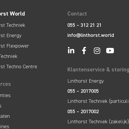
orst World
Contact
rst Techniek
055 – 312 21 21
info@linthorst.world
rst Energy
rst Flexpower
Techniek
rst Techno Centre
Klantenservice & storin
Linthorst Energy
rces
055 – 2017005
nties
Linthorst Techniek (particuli
s
055 – 2017002
caten
Linthorst Techniek (zakelijk)
lines