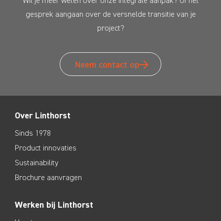
Wil je meer weten over onze integrale aanpak? Of het
gesprek aangaan over de versnelde transitie van je
project?
Neem contact op
Over Linthorst
Sinds 1978
Product innovaties
Sustainability
Brochure aanvragen
Werken bij Linthorst