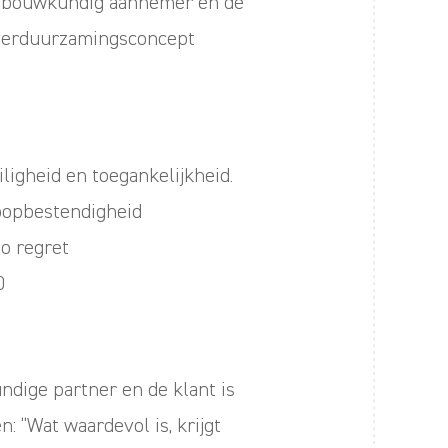
 bouwkundig aannemer en de
 verduurzamingsconcept
ligheid en toegankelijkheid.
oopbestendigheid
o regret
0
ige partner en de klant is
: “Wat waardevol is, krijgt