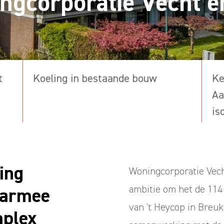
ngcorporatie Vecht e
t
Koeling in bestaande bouw
Ke
Aa
is
ing
Woningcorporatie Vec
ambitie om het de 11
aarmee
van ’t Heycop in Breuk
mplex