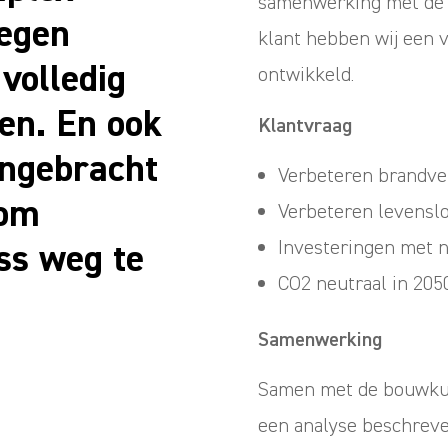
samenwerking met de
legen
klant hebben wij een
volledig
ontwikkeld.
en. En ook
Klantvraag
angebracht
Verbeteren brandvei
 om
Verbeteren levensl
ss weg te
Investeringen met n
CO2 neutraal in 205
Samenwerking
Samen met de bouwkund
een analyse beschreven