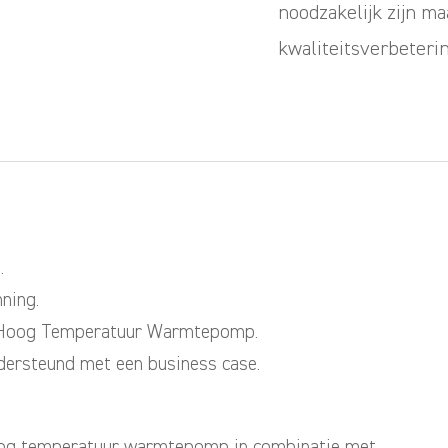
noodzakelijk zijn m
kwaliteitsverbeterin
.
ning.
n Hoog Temperatuur Warmtepomp.
dersteund met een business case.
og temperatuur warmtepomp in combinatie met