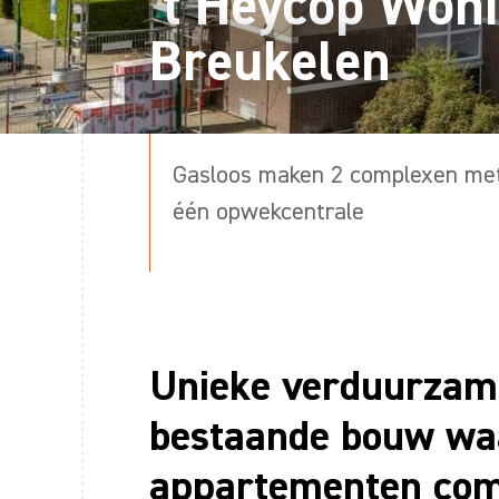
’t Heycop Woni
Breukelen
Gasloos maken 2 complexen me
één opwekcentrale
Unieke verduurzam
bestaande bouw w
appartementen co