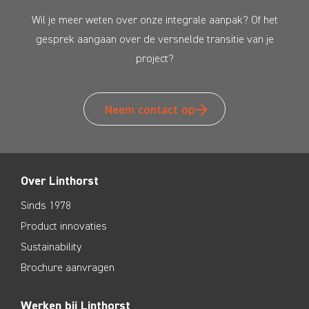
Wil je meer weten over onze integrale aanpak? Of het
gesprek aangaan over de versnelde transitie van je
project?
Neem contact op
Over Linthorst
Sinds 1978
Product innovaties
Sustainability
Brochure aanvragen
Werken bij Linthorst