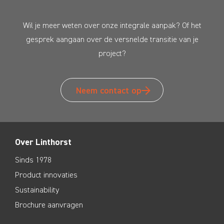
Wil je meer weten over onze integrale aanpak? Of het
gesprek aangaan over de versnelde transitie van je
project?
Neem contact op
Over Linthorst
Sinds 1978
Product innovaties
Sustainability
Brochure aanvragen