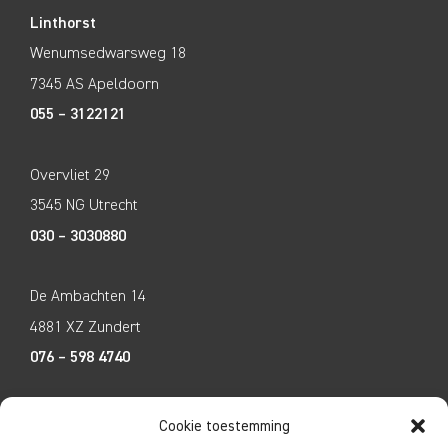
Linthorst
Wenumsedwarsweg 18
7345 AS Apeldoorn
055 – 3122121
Overvliet 29
3545 NG Utrecht
030 – 3030880
De Ambachten 14
4881 XZ Zundert
076 – 598 4740
Tecco Techniek
Cookie toestemming
Kleine Breinder 2