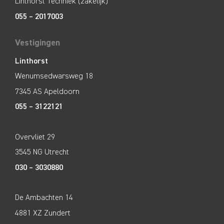
Linthorst Techniek (zakelijk)
055 – 2017003
Vestigingen
Linthorst
Wenumsedwarsweg 18
7345 AS Apeldoorn
055 – 3122121
Overvliet 29
3545 NG Utrecht
030 – 3030880
De Ambachten 14
4881 XZ Zundert