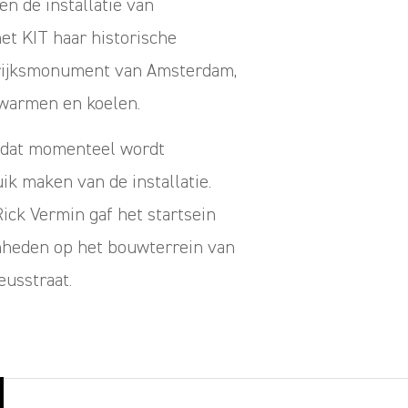
n de installatie van
t KIT haar historische
 rijksmonument van Amsterdam,
erwarmen en koelen.
 dat momenteel wordt
ik maken van de installatie.
ick Vermin gaf het startsein
heden op het bouwterrein van
eusstraat.