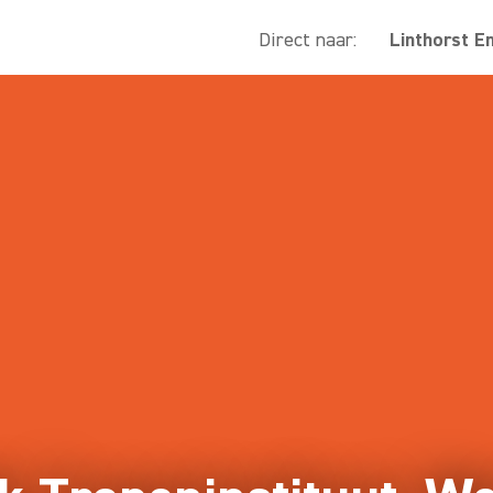
Direct naar:
Linthorst E