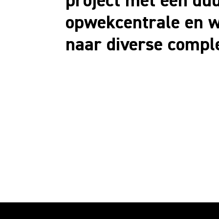
project met één d
opwekcentrale en 
naar diverse compl