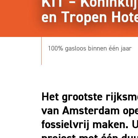
KIT – Koninkl
en Tropen Hot
100% gasloos binnen één jaar
Het grootste rijks
van Amsterdam op
fossielvrij maken. 