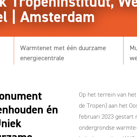
ijk Tropeninstituut,
el | Amsterdam
Warmtenet met één duurzame
Mu
energiecentrale
we
monument
Op het terrein van het 
de Tropen) aan het Oos
enhouden én
februari 2023 gestart
Uniek
ondergrondse warmte-