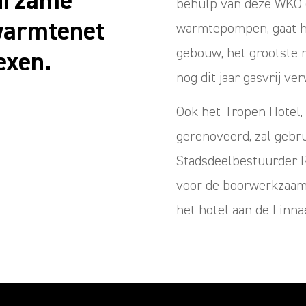
uurzame
behulp van deze WKO e
warmtenet
warmtepompen, gaat he
gebouw, het grootste
exen.
nog dit jaar gasvrij v
Ook het Tropen Hotel,
gerenoveerd, zal gebru
Stadsdeelbestuurder R
voor de boorwerkzaam
het hotel aan de Linna