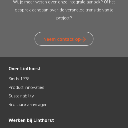
Wil je meer weten over onze integrale aanpak? Of het
gesprek aangaan over de versnelde transitie van je
project?
Neem contact op
Over Linthorst
Sinds 1978
Product innovaties
Sustainability
Brochure aanvragen
Werken bij Linthorst