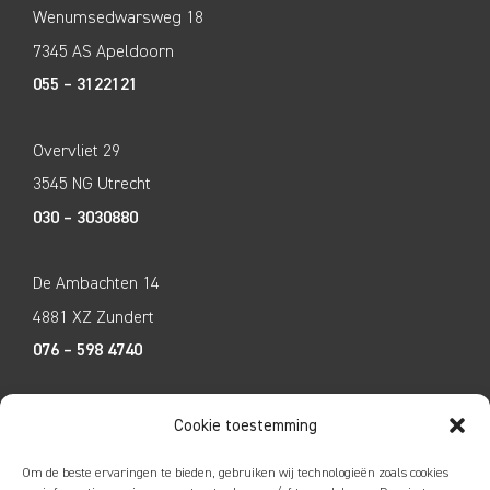
Wenumsedwarsweg 18
7345 AS Apeldoorn
055 – 3122121
Overvliet 29
3545 NG Utrecht
030 – 3030880
De Ambachten 14
4881 XZ Zundert
076 – 598 4740
Tecco Techniek
Cookie toestemming
Kleine Breinder 2
Om de beste ervaringen te bieden, gebruiken wij technologieën zoals cookies
6365 ET Schinnen