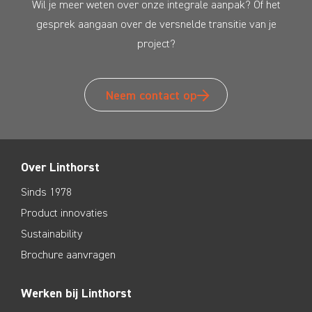
Wil je meer weten over onze integrale aanpak? Of het
gesprek aangaan over de versnelde transitie van je
project?
Neem contact op
Over Linthorst
Sinds 1978
Product innovaties
Sustainability
Brochure aanvragen
Werken bij Linthorst