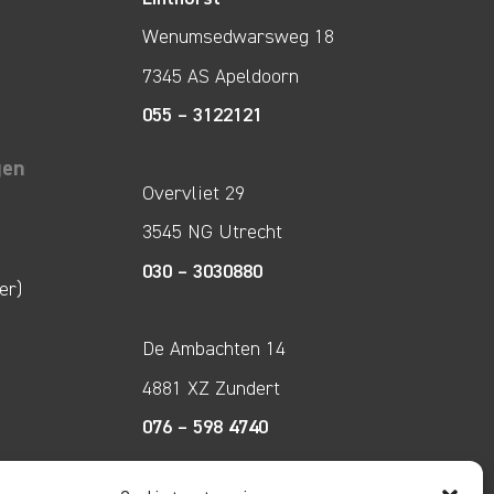
Wenumsedwarsweg 18
7345 AS Apeldoorn
055 – 3122121
gen
Overvliet 29
3545 NG Utrecht
030 – 3030880
er)
De Ambachten 14
4881 XZ Zundert
076 – 598 4740