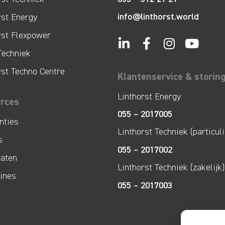
info@linthorst.world
rst Energy
rst Flexpower
Techniek
rst Techno Centre
Klantenservice & storin
Linthorst Energy
rces
055 – 2017005
nties
Linthorst Techniek (particuli
s
055 – 2017002
caten
Linthorst Techniek (zakelijk)
lines
055 – 2017003