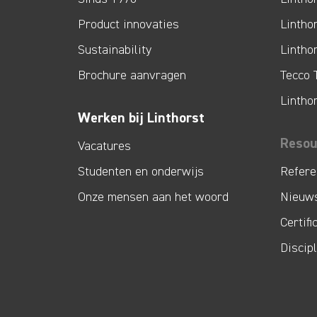
Product innovaties
Lintho
Sustainability
Lintho
Brochure aanvragen
Tecco 
Lintho
Werken bij Linthorst
Resou
Vacatures
Studenten en onderwijs
Refere
Onze mensen aan het woord
Nieuw
Certifi
Discip