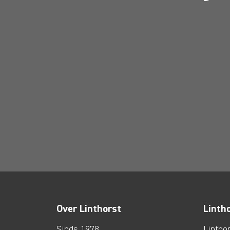
Over Linthorst
Linth
Sinds 1978
Lintho