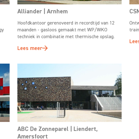
Alliander | Arnhem
CSM
Hoofdkantoor gerenoveerd in recordtijd van 12
Ontw
gy
maanden - gasloos gemaakt met WP/WKO
trai
techniek in combinatie met thermische opslag.
Lee
Lees meer
ABC De Zonneparel | Liendert,
Amersfoort