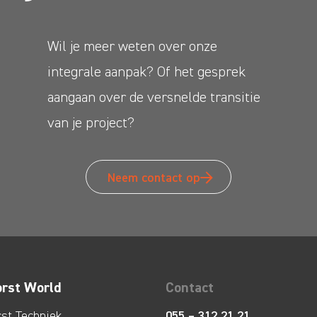
Wil je meer weten over onze
integrale aanpak? Of het gesprek
aangaan over de versnelde transitie
van je project?
Neem contact op
orst World
Contact
rst Techniek
055 – 312 21 21