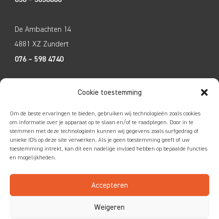
De Ambachten 14
4881 XZ Zundert
076 – 598 4740
Tecco Techniek
Cookie toestemming
Kleine Breinder 2
Om de beste ervaringen te bieden, gebruiken wij technologieën zoals cookies
6365 ET Schinnen
om informatie over je apparaat op te slaan en/of te raadplegen. Door in te
stemmen met deze technologieën kunnen wij gegevens zoals surfgedrag of
046 – 4752585
unieke ID's op deze site verwerken. Als je geen toestemming geeft of uw
toestemming intrekt, kan dit een nadelige invloed hebben op bepaalde functies
en mogelijkheden.
Accepteren
Colofon
|
Privacy
|
Disclaimer
Weigeren