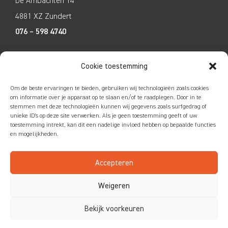
De Ambachten 14
4881 XZ Zundert
076 – 598 4740
Tecco Techniek
Cookie toestemming
Kleine Breinder 2
Om de beste ervaringen te bieden, gebruiken wij technologieën zoals cookies
6365 ET Schinnen
om informatie over je apparaat op te slaan en/of te raadplegen. Door in te
stemmen met deze technologieën kunnen wij gegevens zoals surfgedrag of
046 – 4752585
unieke ID's op deze site verwerken. Als je geen toestemming geeft of uw
toestemming intrekt, kan dit een nadelige invloed hebben op bepaalde functies
en mogelijkheden.
Accepteren
Colofon
|
Privacy
|
Disclaimer
Weigeren
Bekijk voorkeuren