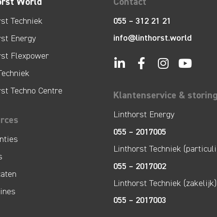
orst World
Contact
rst Techniek
055 – 312 21 21
info@linthorst.world
rst Energy
rst Flexpower
Techniek
rst Techno Centre
Klantenservice & storin
Linthorst Energy
rces
055 – 2017005
nties
Linthorst Techniek (particuli
s
055 – 2017002
caten
Linthorst Techniek (zakelijk)
lines
055 – 2017003