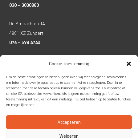
030 – 3030880
De Ambachten 14
4881 XZ Zundert
076 – 598 4740
Tecco Techniek
Cookie toestemming
Kleine Breinder 2
Om de beste ervaringen te bieden, gebruiken wij technologieën zoals cookies
6365 ET Schinnen
om informatie over je apparaat op te slaan en/of te raadplegen. Door in te
stemmen met deze technologieën kunnen wij gegevens zoals surfgedrag of
046 – 4752585
unieke ID's op deze site verwerken. Als je geen toestemming geeft of uw
toestemming intrekt, kan dit een nadelige invloed hebben op bepaalde functies
en mogelijkheden.
Accepteren
Colofon
|
Privacy
|
Disclaimer
Weigeren