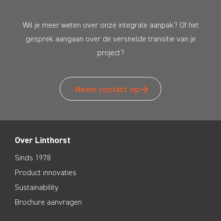
Wil je meer weten over onze integrale aanpak? Of het
gesprek aangaan over de versnelde transitie van je
project?
Neem contact op
Over Linthorst
Sinds 1978
Product innovaties
Sustainability
Brochure aanvragen