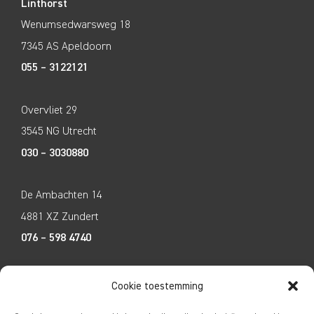
Linthorst
Wenumsedwarsweg 18
7345 AS Apeldoorn
055 – 3122121
Overvliet 29
3545 NG Utrecht
030 – 3030880
De Ambachten 14
4881 XZ Zundert
076 – 598 4740
Tecco Techniek
Cookie toestemming
Kleine Breinder 2