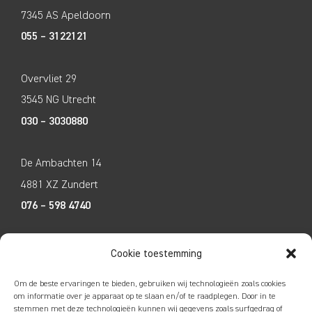
7345 AS Apeldoorn
055 – 3122121
Overvliet 29
3545 NG Utrecht
030 – 3030880
De Ambachten 14
4881 XZ Zundert
076 – 598 4740
Tecco Techniek
Cookie toestemming
Kleine Breinder 2
Om de beste ervaringen te bieden, gebruiken wij technologieën zoals cookies
6365 ET Schinnen
om informatie over je apparaat op te slaan en/of te raadplegen. Door in te
stemmen met deze technologieën kunnen wij gegevens zoals surfgedrag of
046 – 4752585