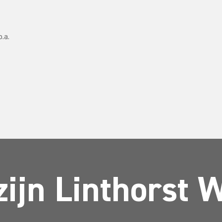
.a.
zijn Linthorst 