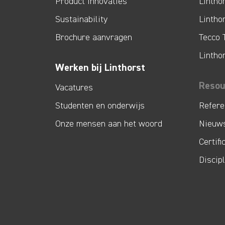
Product innovaties
Lintho
Sustainability
Lintho
Brochure aanvragen
Tecco 
Lintho
Werken bij Linthorst
Resou
Vacatures
Studenten en onderwijs
Refere
Onze mensen aan het woord
Nieuw
Certifi
Discip