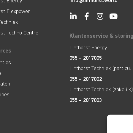
info@linthorst.world
rst Energy
rst Flexpower
Techniek
rst Techno Centre
Klantenservice & storin
Linthorst Energy
rces
055 – 2017005
nties
Linthorst Techniek (particuli
s
055 – 2017002
caten
Linthorst Techniek (zakelijk)
lines
055 – 2017003