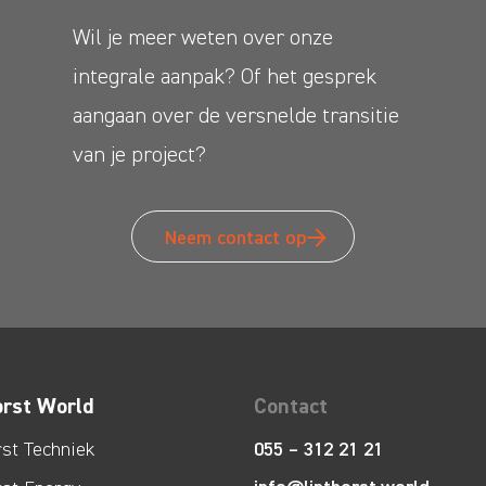
Wil je meer weten over onze
integrale aanpak? Of het gesprek
aangaan over de versnelde transitie
van je project?
Neem contact op
orst World
Contact
rst Techniek
055 – 312 21 21