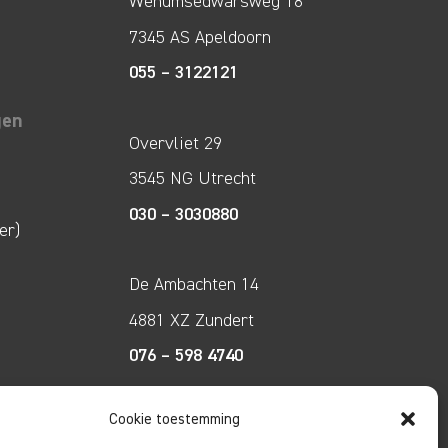
Wenumsedwarsweg 18
7345 AS Apeldoorn
055 – 3122121
gen
Overvliet 29
3545 NG Utrecht
030 – 3030880
er)
De Ambachten 14
4881 XZ Zundert
076 – 598 4740
Cookie toestemming
Tecco Techniek