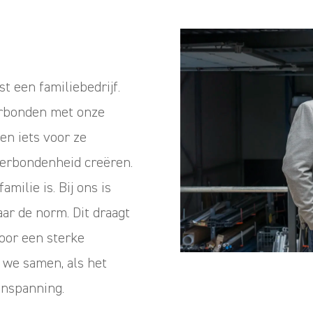
t een familiebedrijf.
erbonden met onze
en iets voor ze
verbondenheid creëren.
milie is. Bij ons is
ar de norm. Dit draagt
voor een sterke
we samen, als het
inspanning.