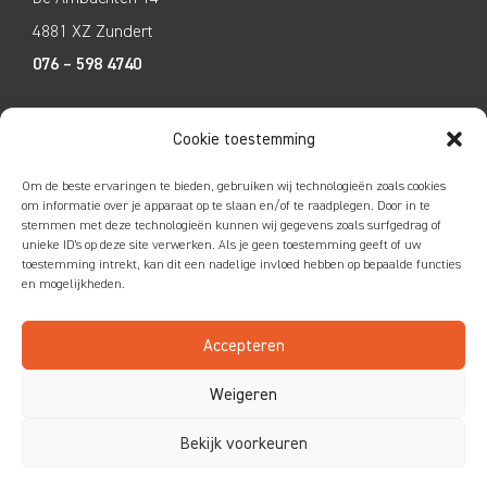
4881 XZ Zundert
076 – 598 4740
Tecco Techniek
Cookie toestemming
Kleine Breinder 2
Om de beste ervaringen te bieden, gebruiken wij technologieën zoals cookies
6365 ET Schinnen
om informatie over je apparaat op te slaan en/of te raadplegen. Door in te
stemmen met deze technologieën kunnen wij gegevens zoals surfgedrag of
046 – 4752585
unieke ID's op deze site verwerken. Als je geen toestemming geeft of uw
toestemming intrekt, kan dit een nadelige invloed hebben op bepaalde functies
en mogelijkheden.
Accepteren
Colofon
|
Privacy
|
Disclaimer
Weigeren
Bekijk voorkeuren