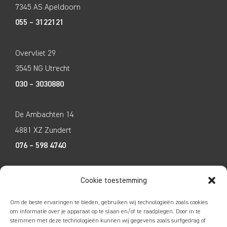
7345 AS Apeldoorn
055 – 3122121
Overvliet 29
3545 NG Utrecht
030 – 3030880
De Ambachten 14
4881 XZ Zundert
076 – 598 4740
Tecco Techniek
Cookie toestemming
Kleine Breinder 2
Om de beste ervaringen te bieden, gebruiken wij technologieën zoals cookies
6365 ET Schinnen
om informatie over je apparaat op te slaan en/of te raadplegen. Door in te
stemmen met deze technologieën kunnen wij gegevens zoals surfgedrag of
046 – 4752585