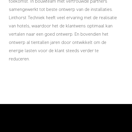
toekomst. In bouwteam met vertrouwde partners
samengewerkt tot beste ontwerp van de installaties.
Linthorst Techniek heeft veel ervaring met de realisatie
van hotels, waardoor het de klantwens optimaal kan
vertalen naar een goed ontwerp. En bovendien het
ontwerp al tientallen jaren door ontwikkelt om de
energie lasten voor de klant steeds verder te
reduceren.