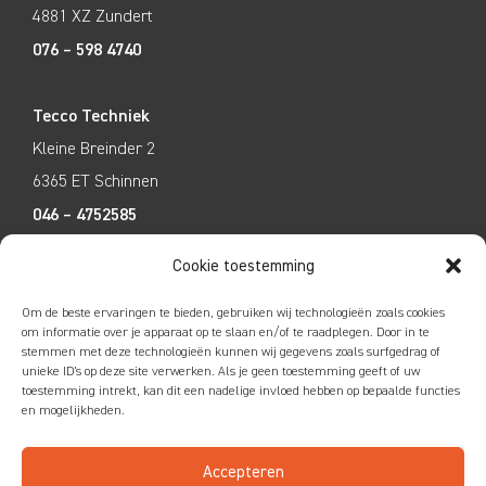
4881 XZ Zundert
076 – 598 4740
Tecco Techniek
Kleine Breinder 2
6365 ET Schinnen
046 – 4752585
Cookie toestemming
Om de beste ervaringen te bieden, gebruiken wij technologieën zoals cookies
om informatie over je apparaat op te slaan en/of te raadplegen. Door in te
stemmen met deze technologieën kunnen wij gegevens zoals surfgedrag of
unieke ID's op deze site verwerken. Als je geen toestemming geeft of uw
Colofon
|
Privacy
|
Disclaimer
toestemming intrekt, kan dit een nadelige invloed hebben op bepaalde functies
en mogelijkheden.
Accepteren