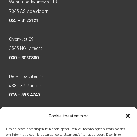
Wenumsedwarsweg 18
7345 AS Apeldoorn
055 – 3122121
Overvliet 29
3545 NG Utrecht
030 – 3030880
De Ambachten 14
4881 XZ Zundert
076 – 598 4740
Tecco Techniek
Cookie toestemming
Kleine Breinder 2
Om de beste ervaringen te bieden, gebruiken wij technologieën zoals cookies
6365 ET Schinnen
om informatie over je apparaat op te slaan en/of te raadplegen. Door in te