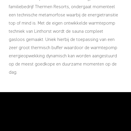
familiebedrijf Thermen Resorts, ondergaat momenteel
een technische metamorfose waarbij de energietransitie
top of mind is. Met de eigen ontwikkelde warmtepomp
techniek van Linthorst wordt de sauna compleet
gasloos gemaakt. Uniek hierbij de toepassing van een
zeer groot thermisch buffer waardoor de warmtepomp
energieopwekking dynamisch kan worden aangestuurd
op de meest goedkope en duurzame momenten op de
dag.