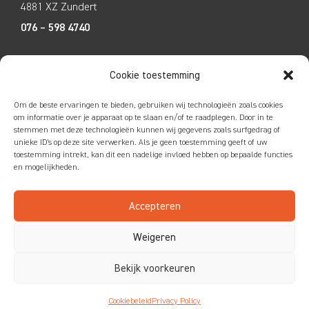
4881 XZ Zundert
076 – 598 4740
Tecco Techniek
Cookie toestemming
Kleine Breinder 2
Om de beste ervaringen te bieden, gebruiken wij technologieën zoals cookies
6365 ET Schinnen
om informatie over je apparaat op te slaan en/of te raadplegen. Door in te
stemmen met deze technologieën kunnen wij gegevens zoals surfgedrag of
046 – 4752585
unieke ID's op deze site verwerken. Als je geen toestemming geeft of uw
toestemming intrekt, kan dit een nadelige invloed hebben op bepaalde functies
en mogelijkheden.
Accepteren
Colofon
|
Privacy
|
Disclaimer
Weigeren
Bekijk voorkeuren
Cookiebeleid
Privacy Policy