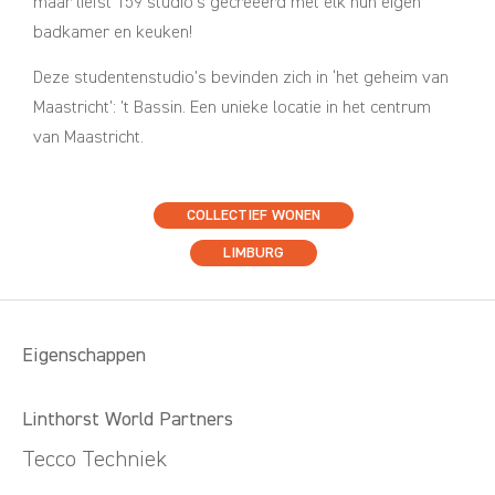
maar liefst 159 studio’s gecreëerd met elk hun eigen
badkamer en keuken!
Deze studentenstudio’s bevinden zich in ‘het geheim van
Maastricht’: ’t Bassin. Een unieke locatie in het centrum
van Maastricht.
COLLECTIEF WONEN
LIMBURG
Eigenschappen
Linthorst World Partners
Tecco Techniek