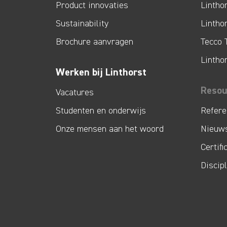
Product innovaties
Lintho
Sustainability
Lintho
Brochure aanvragen
Tecco 
Lintho
Werken bij Linthorst
Resou
Vacatures
Studenten en onderwijs
Refere
Onze mensen aan het woord
Nieuw
Certifi
Discip