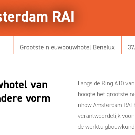
sterdam RAI
Grootste nieuwbouwhotel Benelux
37
whotel van
Langs de Ring A10 va
hoogte het grootste n
ondere vorm
nhow Amsterdam RAI H
verantwoordelijk voor 
de werktuigbouwkundig