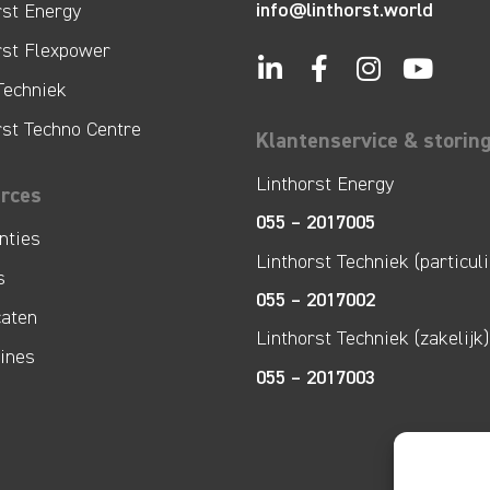
info@linthorst.world
rst Energy
rst Flexpower
Techniek
rst Techno Centre
Klantenservice & storin
Linthorst Energy
rces
055 – 2017005
nties
Linthorst Techniek (particuli
s
055 – 2017002
caten
Linthorst Techniek (zakelijk)
lines
055 – 2017003