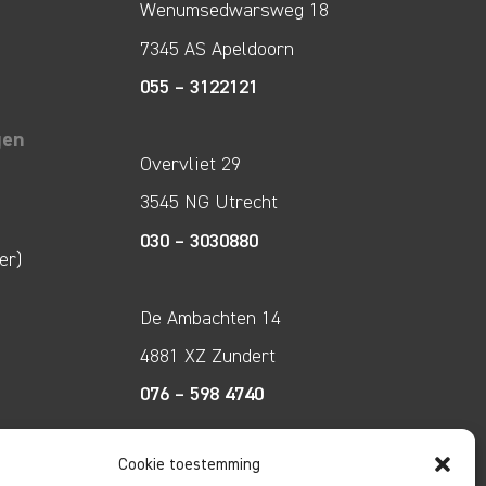
Wenumsedwarsweg 18
7345 AS Apeldoorn
055 – 3122121
gen
Overvliet 29
3545 NG Utrecht
030 – 3030880
er)
De Ambachten 14
4881 XZ Zundert
076 – 598 4740
Cookie toestemming
Tecco Techniek