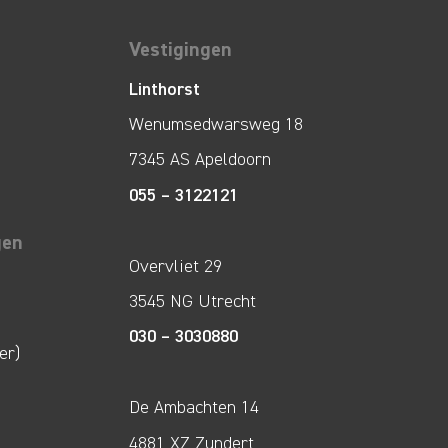
Vestigingen
Linthorst
Wenumsedwarsweg 18
7345 AS Apeldoorn
055 – 3122121
gen
Overvliet 29
3545 NG Utrecht
030 – 3030880
er)
De Ambachten 14
4881 XZ Zundert