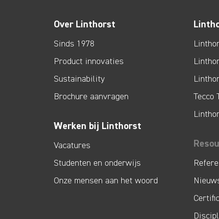
Over Linthorst
Linth
Sinds 1978
Lintho
Product innovaties
Lintho
Sustainability
Lintho
Brochure aanvragen
Tecco 
Lintho
Werken bij Linthorst
Resou
Vacatures
Studenten en onderwijs
Refere
Onze mensen aan het woord
Nieuw
Certifi
Discip