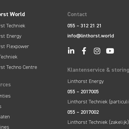
orst World
Contact
rst Techniek
055 – 312 21 21
info@linthorst.world
rst Energy
rst Flexpower
Techniek
rst Techno Centre
Klantenservice & storin
Linthorst Energy
rces
055 – 2017005
nties
Linthorst Techniek (particuli
s
055 – 2017002
caten
Linthorst Techniek (zakelijk)
lines