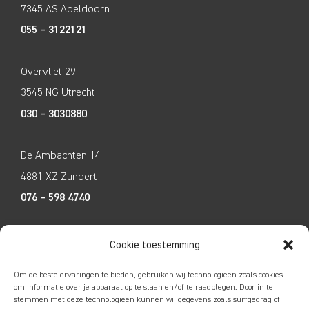
7345 AS Apeldoorn
055 – 3122121
Overvliet 29
3545 NG Utrecht
030 – 3030880
De Ambachten 14
4881 XZ Zundert
076 – 598 4740
Tecco Techniek
Cookie toestemming
Kleine Breinder 2
Om de beste ervaringen te bieden, gebruiken wij technologieën zoals cookies
6365 ET Schinnen
om informatie over je apparaat op te slaan en/of te raadplegen. Door in te
stemmen met deze technologieën kunnen wij gegevens zoals surfgedrag of
046 – 4752585