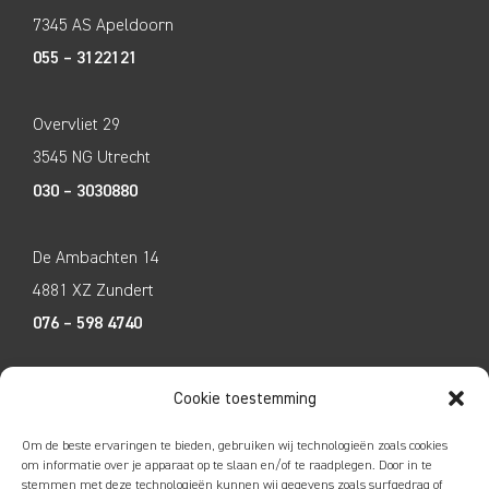
7345 AS Apeldoorn
055 – 3122121
Overvliet 29
3545 NG Utrecht
030 – 3030880
De Ambachten 14
4881 XZ Zundert
076 – 598 4740
Tecco Techniek
Cookie toestemming
Kleine Breinder 2
Om de beste ervaringen te bieden, gebruiken wij technologieën zoals cookies
6365 ET Schinnen
om informatie over je apparaat op te slaan en/of te raadplegen. Door in te
stemmen met deze technologieën kunnen wij gegevens zoals surfgedrag of
046 – 4752585