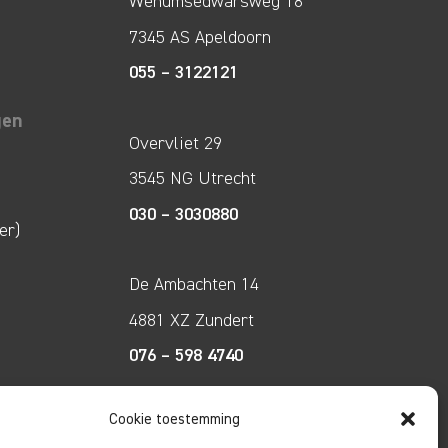
Wenumsedwarsweg 18
7345 AS Apeldoorn
055 – 3122121
gen
Overvliet 29
3545 NG Utrecht
030 – 3030880
er)
De Ambachten 14
4881 XZ Zundert
076 – 598 4740
Cookie toestemming
Tecco Techniek