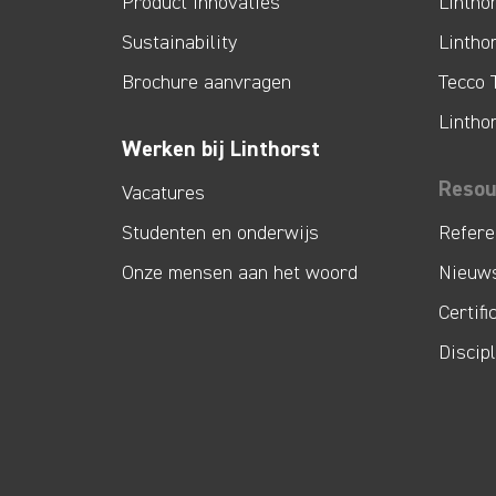
Product innovaties
Lintho
Sustainability
Lintho
Brochure aanvragen
Tecco 
Lintho
Werken bij Linthorst
Resou
Vacatures
Studenten en onderwijs
Refere
Onze mensen aan het woord
Nieuw
Certifi
Discip