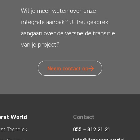
Wil je meer weten over onze
integrale aanpak? Of het gesprek
aangaan over de versnelde transitie
van je project?
Neem contact op
orst World
Contact
rst Techniek
055 – 312 21 21