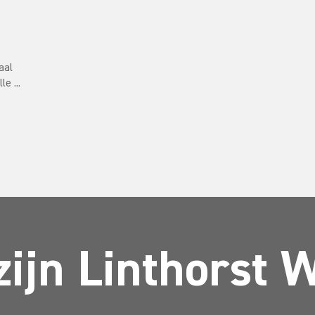
aal
e ...
zijn Linthorst 