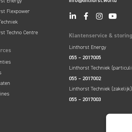
info@linthorst.world
rst Energy
rst Flexpower
Techniek
rst Techno Centre
Klantenservice & storin
Linthorst Energy
rces
055 – 2017005
nties
Linthorst Techniek (particuli
s
055 – 2017002
caten
Linthorst Techniek (zakelijk)
lines
055 – 2017003